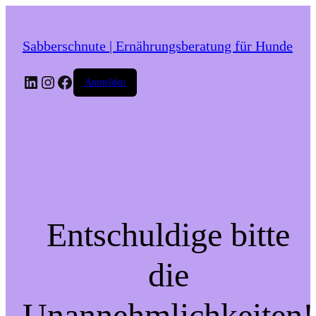
Sabberschnute | Ernährungsberatung für Hunde
LinkedIn
Instagram
Facebook
Anmelden
Entschuldige bitte
die
Unannehmlichkeiten!